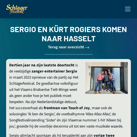
SERGIO EN KÜRT ROGIERS KOMEN
NAAR HASSELT
Terug naar overzicht
Dertien jaar na zijn laatste doortocht
is
de veelzijdige
zanger-entertainer Sergio
in maart 2023 opnieuw van de partij op Het
Schlagerfestival. De goedlachse volksfiguur
uit het Vlaams-Brabantse Tielt-Winge weet
als geen ander hoe je het publiek moet
bespelen. Na zijn Nederlandstalige debuut,
het succesverhaal als
frontman van Touch of Joy
, maar ook de
solosingles ‘Ik ben de Sergio’, de voetbalhymne ‘Allez Allez Allez’, de
Songfestivalinzending ‘Sister’ én zijn Vlaamse nummer 1-hit ‘Alleen bij
jou’, groeide hij de voorbije decennia uit tot een vaste muzikale waarde.
Sergio glimlacht spontaan als hij terugdenkt aan zijn
vorige twee