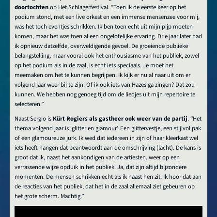
doortochten
op Het Schlagerfestival. “Toen ik de eerste keer op het
podium stond, met een live orkest en een immense mensenzee voor mij,
was het toch eventjes schrikken. Ik ben toen echt uit mijn pijp moeten
komen, maar het was toen al een ongelofelijke ervaring. Drie jaar later had
ik opnieuw datzelfde, overweldigende gevoel. De groeiende publieke
belangstelling, maar vooral ook het enthousiasme van het publiek, zowel
op het podium als in de zaal, is echt iets speciaals. Je moet het
meemaken om het te kunnen begrijpen. Ik kijk er nu al naar uit om er
volgend jaar weer bij te zijn. Of ik ook iets van Hazes ga zingen? Dat zou
kunnen. We hebben nog genoeg tijd om de liedjes uit mijn repertoire te
selecteren.”
Naast Sergio is
Kürt Rogiers als gastheer ook weer van de partij
. “Het
thema volgend jaar is ‘glitter en glamour’. Een glittervestje, een stijlvol pak
of een glamoureuze jurk. Ik wed dat iedereen in zijn of haar kleerkast wel
iets heeft hangen dat beantwoordt aan de omschrijving (lacht). De kans is
groot dat ik, naast het aankondigen van de artiesten, weer op een
verrassende wijze opduik in het publiek. Ja, dat zijn altijd bijzondere
momenten. De mensen schrikken echt als ik naast hen zit. Ik hoor dat aan
de reacties van het publiek, dat het in de zaal allemaal ziet gebeuren op
het grote scherm. Machtig.”